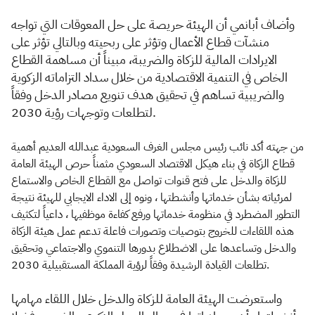
وأضاف أبانمي أن الهيئة حريصة على حل المعوقات التي تواجه
منشآت قطاع الأعمال وتؤثر على ربحيته وبالتالي تؤثر على
الايرادات المالية للزكاة والضريبة، مبيناً أن مساهمة القطاع
الخاص في التنمية الاقتصادية من خلال سداد التزاماته الزكوية
والضريبية تساهم في تحقيق هدف تنويع مصادر الدخل وفقاً
لتطلعات وتوجهات رؤية 2030.
من جهته أكد نائب رئيس مجلس الغرف السعودية عبدالله العديم أهمية
قطاع الزكاة في بناء هيكل الاقتصاد السعودي مثمناً حرص الهيئة العامة
للزكاة والدخل على فتح قنوات تواصل مع القطاع الخاص والاستماع
لمرئياته بشأن خدماتها وأنشطتها ، ونوه إلى الاداء الايجابي للهيئة نتيجة
التطور المضطرد في منظومة خدماتها ورفع كفاءة موظفيها ، داعياً لتكثيف
هذه اللقاءات للخروج بتوصيات وتصورات فاعلة تدعم عمل هيئة الزكاة
والدخل وتساعدها على الاضطلاع بدورها التنموي والاجتماعي وتحقيق
تطلعات القيادة الرشيدة وفقاً لرؤية المملكة المستقبيلية 2030.
واستعرضت الهيئة العامة للزكاة والدخل خلال اللقاء مهامها