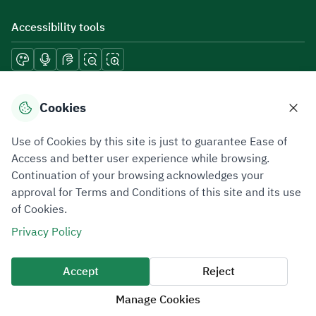
Accessibility tools
Download mobile applications
Cookies
Use of Cookies by this site is just to guarantee Ease of
Access and better user experience while browsing.
Continuation of your browsing acknowledges your
Privacy Policy
Terms of Use
Site Map
approval for Terms and Conditions of this site and its use
of Cookies.
All rights reserved 2026 © ZATCA.GOV.SA
Privacy Policy
Developed and Maintained by Zakat, Tax and Customs Authority
Last update for site was
06 August 2026 10:32 AM
Accept
Reject
Manage Cookies