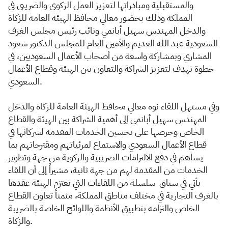
والمستقبلية ومبادراتها لتعزيز العمل الزكوي والضريبي في
المملكة
وذلك بحضور معالي محافظ الهيئة العامة للزكاة
والدخل المهندس سهيل أبانمي ونائب رئيس مجلس الغرف
السعودية عبد الله العديم والأمين العام للمجلس الدكتور سعود
المشاري وبمشاركة واسعة من أصحاب الأعمال السعوديين، في
خطوة تهدف لتعزيز الشراكة والتعاون بين الهيئة وقطاع الأعمال
السعودي.
و
في مستهل اللقاء نوه معالي محافظ الهيئة العامة للزكاة والدخل
المهندس سهيل أبانمي إلى أهمية الشراكة بين الهيئة والقطاع
الخاص وحرصها على تحسين الخدمات المقدمة لشركائها في
قطاع الأعمال السعودي والاستماع لمرئياتهم ومقترحاتهم بما
يساهم في دفع الالتزامات الضريبية والزكوية من جهة وتطوير
الخدمات من المقدمة لهم من جهة ثانية، مشيراً إلى أن اللقاء
يأتي في سياق سلسلة من اللقاءات التي تعتزم الهيئة عقدها
بالغرف التجارية في مختلف مناطق المملكة، مثمناً تعاون القطاع
الخاص والتزامه بتطبيق الأنظمة واللوائح الخاصة بالضريبة
والزكاة.