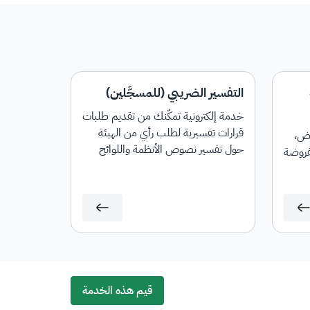
التفسير الضريبي (للمسجَّلين)
خدمة إلكترونية تمكّنك من تقديم طلبات
قرارات تفسيرية لطلب رأي من الهيئة
اض،
حول تفسير نصوص الأنظمة واللوائح
مفروضة
الضريبية المطبقة في المملكة (ضريبة
القيمة المضافة وضريبة الدخل
والاستقطاع) وآلية تطبيقها على
معاملات تتعلق بنشاط مقدم الطلب
وذلك وفقًا للشروط والضوابط
المنصوص عليها في الدليل الإرشادي
الخاص بالقرارات التفسيرية.
قيم هذه الخدمة