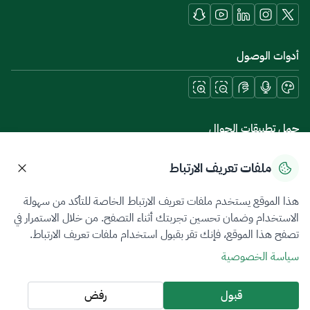
أدوات الوصول
حمل تطبيقات الجوال
ملفات تعريف الارتباط
هذا الموقع يستخدم ملفات تعريف الارتباط الخاصة للتأكد من سهولة
سياسة الخصوصية
شروط الاستخدام
خريطة الموقع
الاستخدام وضمان تحسين تجربتك أثناء التصفح. من خلال الاستمرار في
تصفح هذا الموقع، فإنك تقر بقبول استخدام ملفات تعريف الارتباط.
جميع الحقوق محفوظة 2026 © ZATCA.GOV.SA
سياسة الخصوصية
تم تطويره وصيانته بواسطة هيئة الزكاة والضريبة والجمارك
آخر تحديث للموقع في
08 أغسطس 2026 06:58 ص
قبول
رفض