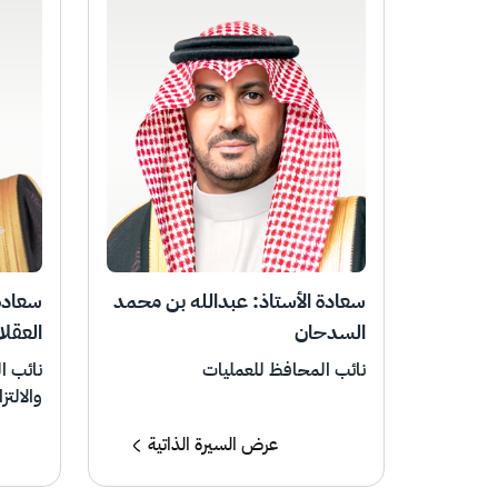
سعادة الأستاذ: عبدالله بن محمد
سعادة 
السدحان
العقلا
نائب المحافظ للعمليات
نائب ا
والالتز
عرض السيرة الذاتية