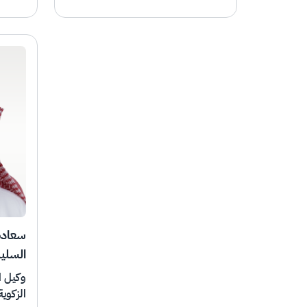
سعادة 
السلي
وكيل ا
الزكوية