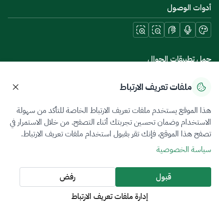
أدوات الوصول
حمل تطبيقات الجوال
ملفات تعريف الارتباط
هذا الموقع يستخدم ملفات تعريف الارتباط الخاصة للتأكد من سهولة
سياسة الخصوصية
شروط الاستخدام
خريطة الموقع
الاستخدام وضمان تحسين تجربتك أثناء التصفح. من خلال الاستمرار في
تصفح هذا الموقع، فإنك تقر بقبول استخدام ملفات تعريف الارتباط.
جميع الحقوق محفوظة 2026 © ZATCA.GOV.SA
سياسة الخصوصية
تم تطويره وصيانته بواسطة هيئة الزكاة والضريبة والجمارك
آخر تحديث للموقع في
06 أغسطس 2026 10:09 م
قبول
رفض
إدارة ملفات تعريف الارتباط