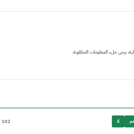
ة، يرجى ملء المعلومات المطلوبة.
م
لا
102
م