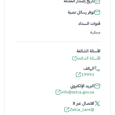
تاريخ إصدار الخدمة
توفر رسائل نصية
قنوات السداد
مجانية
الأسئلة الشائعة
الأسئلة الشائعة
الهاتف
19993
البريد الإلكتروني
info@zatca.gov.sa
الاتصال عبر X
@Zatca_care