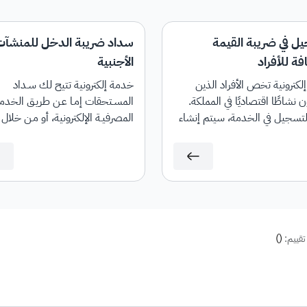
يل في ضريبة القيمة
سداد ضريبة الدخل للمنشآت
ة للأفراد
الأجنبية
كترونية تخص الأفراد الذين
خدمة إلكترونية تتيح لك سـداد
 نشاطًا اقتصاديًا في المملكة.
المسـتحقات إمـا عـن طريـق الخدم
لتسجيل في الخدمة، سيتم إنشاء
المصرفيـة الإلكترونية، أو مـن خلال
اب لضريبة القيمة المضافة.
أجهــزة الصــراف الآلي، وذلــك بعــد
تقديــم الإقرار أو تعديلــه، وفــي حــا
وجــود غرامــات، ســيتم إنشــاء فاتــو
"ســداد" تحتــوي علــى رقــم الفاتــو
والمبلــغ المســتحق.
)
(
تقييم: