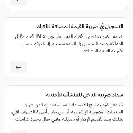
التسجيل في ضريبة القيمة المضافة للأفراد
خدمة إلكترونية تخص الأفراد الذين يمارسون نشاطًا اقتصاديًا في
المملكة. وعند التسجيل في الخدمة، سيتم إنشاء رقم حساب
لضريبة القيمة المضافة.
سداد ضريبة الدخل للمنشآت الأجنبية
خدمة إلكترونية تتيح لك سـداد المسـتحقات إمـا عـن طريـق
الخدمـات المصرفيـة الإلكترونية، أو مـن خلال أجهــزة الصــراف الآلي،
وذلــك بعــد تقديــم الإقرار أو تعديلــه، وفــي حــال وجــود غرامــات،
ســيتم إنشــاء فاتــورة "ســداد" تحتــوي علــى رقــم الفاتــورة والمبلــغ