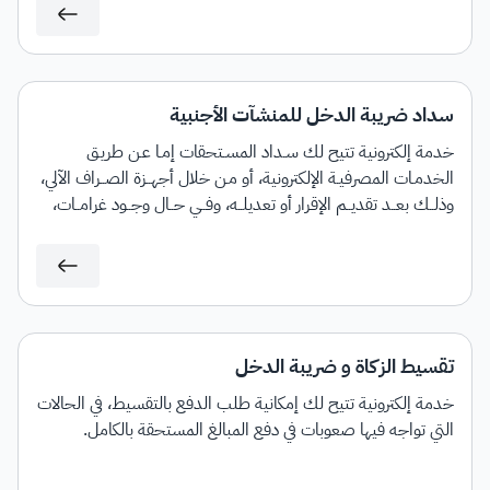
سداد ضريبة الدخل للمنشآت الأجنبية
خدمة إلكترونية تتيح لك سـداد المسـتحقات إمـا عـن طريـق
الخدمـات المصرفيـة الإلكترونية، أو مـن خلال أجهــزة الصــراف الآلي،
وذلــك بعــد تقديــم الإقرار أو تعديلــه، وفــي حــال وجــود غرامــات،
ســيتم إنشــاء فاتــورة "ســداد" تحتــوي علــى رقــم الفاتــورة والمبلــغ
المســتحق.
تقسيط الزكاة و ضريبة الدخل
خدمة إلكترونية تتيح لك إمكانية طلب الدفع بالتقسيط، في الحالات
التي تواجه فيها صعوبات في دفع المبالغ المستحقة بالكامل.