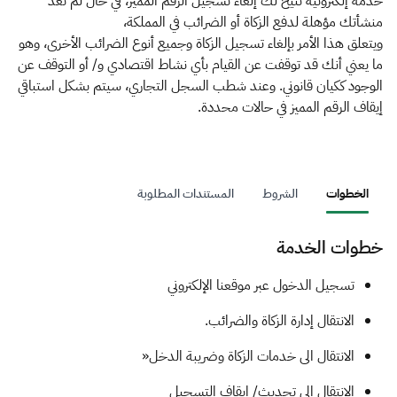
الزكاة
الجمارك
ضريبة القيمة المضافة
خدمة إلكترونية تتيح لك إلغاء تسجيل الرقم المميز، في حال لم تعد
منشأتك مؤهلة لدفع الزكاة أو الضرائب في المملكة،
الإقرار الضريبي
التصرفات العقارية
ويتعلق هذا الأمر بإلغاء تسجيل الزكاة وجميع أنوع الضرائب الأخرى، وهو
ما يعني أنك قد توقفت عن القيام بأي نشاط اقتصادي و/ أو التوقف عن
الوجود ككيان قانوني. وعند شطب السجل التجاري، سيتم بشكل استباقي
إيقاف الرقم المميز في حالات محددة.
الخطوات
الشروط
المستندات المطلوبة
خطوات الخدمة
​​​​​​​​تسجيل الدخول عبر موقعنا الإلكتروني
الانتقال إدارة الزكاة والضرائب.
الانتقال الى خدمات الزكاة وضريبة الدخل«
الانتقال الى تحديث/ إيقاف التسجيل