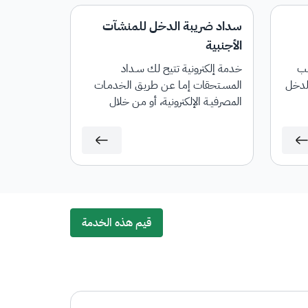
سداد ضريبة الدخل للمنشآت
الأجنبية
لب
خدمة إلكترونية تتيح لك سـداد
الدخل
المسـتحقات إمـا عـن طريـق الخدمـات
المصرفيـة الإلكترونية، أو مـن خلال
أجهــزة الصــراف الآلي، وذلــك بعــد
تقديــم الإقرار أو تعديلــه، وفــي حــال
وجــود غرامــات، ســيتم إنشــاء فاتــورة
"ســداد" تحتــوي علــى رقــم الفاتــورة
والمبلــغ المســتحق.
قيم هذه الخدمة