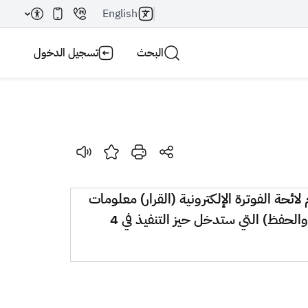
English
البحث
تسجيل الدخول
بحث AI
بحث
ائحة الفوترة الإلكترونية (القرار) معلومات
مفصّلة عن المتطلبات والمعايير اللازمة لضمان الامتثال الكامل لـكلّ من متطلبات المرحلة الأولى (الإصدار والحفظ) التي ستدخل حيز التنفيذ في 4