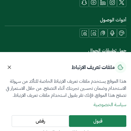
أدوات الوصول
حمل تطبيقات الجوال
ملفات تعريف الارتباط
هذا الموقع يستخدم ملفات تعريف الارتباط الخاصة للتأكد من سهولة
سياسة الخصوصية
شروط الاستخدام
خريطة الموقع
الاستخدام وضمان تحسين تجربتك أثناء التصفح. من خلال الاستمرار في
تصفح هذا الموقع، فإنك تقر بقبول استخدام ملفات تعريف الارتباط.
جميع الحقوق محفوظة 2026 © ZATCA.GOV.SA
سياسة الخصوصية
تم تطويره وصيانته بواسطة هيئة الزكاة والضريبة والجمارك
آخر تحديث للموقع في
07 أغسطس 2026 08:14 ص
قبول
رفض