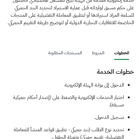
الزكاة
الجمارك
ضريبة القيمة المضافة
خدمة إلكترونية مقدمة من الهيئة تتيح للمشغل الاقتصادي الحصول
على حكم مسبق لوارداته قبل عملية الاستيراد لتحديد البند الجمركي
الإقرار الضريبي
التصرفات العقارية
للسلعة المراد استيرادها أو لتطبيق المعاملة التفضيلية على المنتجات
الخاضعة للاتفاقيات التجارية الدولية أو لتوضيح طريقة التقييم الجمركي.
الخطوات
الشروط
المستندات المطلوبة
خطوات الخدمة
​​​الدخول إلى بوابة الهيئة الإلكترونية
اختيار الخدمات الإلكترونية والضغط على (إصدار أحكام جمركية
مسبقة).
تسجيل الدخول.
تحديد نوع الطلب (بند جمركي - تطبيق قواعد المنشأ للمعاملة
التفضيلية- تقييم جمركي) وتعبئة الحقول.