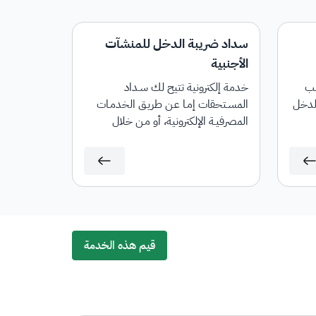
سداد ضريبة الدخل للمنشآت
الأجنبية
لب
خدمة إلكترونية تتيح لك سـداد
الدخل
المسـتحقات إمـا عـن طريـق الخدمـات
المصرفيـة الإلكترونية، أو مـن خلال
أجهــزة الصــراف الآلي، وذلــك بعــد
تقديــم الإقرار أو تعديلــه، وفــي حــال
وجــود غرامــات، ســيتم إنشــاء فاتــورة
"ســداد" تحتــوي علــى رقــم الفاتــورة
والمبلــغ المســتحق.
قيم هذه الخدمة