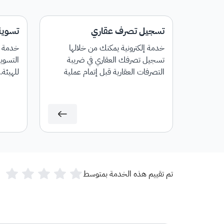
تسجيل تصرف عقاري
تسوية
خدمة إلكترونية يمكنك من خلالها
خدمة إل
تسجيل تصرفك العقاري في ضريبة
التسوي
التصرفات العقارية قبل إتمام عملية
للهيئة.
الافراغ أو توثيق العقد حيث توفر الخدمة
معرفة مدى خضوع التصرف العقاري
للضريبة، مع إمكانية إصدار فاتورة سداد
بمبلغ الضريبة المستحق.
تم تقييم هذه الخدمة بمتوسط