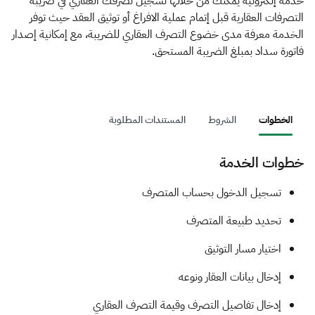
الزكاة
الجمارك
ضريبة القيمة المضافة
خدمة إلكترونية يمكنك من خلالها تسجيل تصرفك العقاري في ضريبة
التصرفات العقارية قبل إتمام عملية الافراغ أو توثيق العقد حيث توفر
الإقرار الضريبي
التصرفات العقارية
الخدمة معرفة مدى خضوع التصرف العقاري للضريبة، مع إمكانية إصدار
فاتورة سداد بمبلغ الضريبة المستحق.
الخطوات
الشروط
المستندات المطلوبة
خطوات الخدمة
​​​​​​​تسجيل الدخول بحساب المتصرف
ت
حديد طبيعة المتصرف
اختيار مسار التوثيق
إدخال بيانات العقار ونوعه
إ
د
خال تفاصيل التصرف وقيمة التصرف العقاري