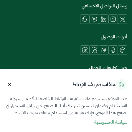
وسائل التواصل الاجتماعي
أدوات الوصول
حمل تطبيقات الجوال
ملفات تعريف الارتباط
هذا الموقع يستخدم ملفات تعريف الارتباط الخاصة للتأكد من سهولة
سياسة الخصوصية
شروط الاستخدام
خريطة الموقع
الاستخدام وضمان تحسين تجربتك أثناء التصفح. من خلال الاستمرار في
تصفح هذا الموقع، فإنك تقر بقبول استخدام ملفات تعريف الارتباط.
جميع الحقوق محفوظة 2026 © ZATCA.GOV.SA
سياسة الخصوصية
تم تطويره وصيانته بواسطة هيئة الزكاة والضريبة والجمارك