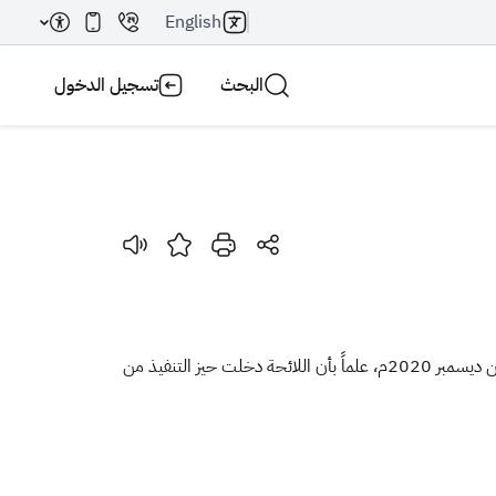
English
البحث
تسجيل الدخول
بحث AI
بحث
أعلنت هيئة الزكاة والضريبة والجمارك عن موافقة مجلس إدارتها على لائحة الفوترة الإلكترونية، والتي تم نشرها يوم الجمعة الموافق الرابع من ديسمبر 2020م، علماً بأن اللائحة دخلت حيز التنفيذ من