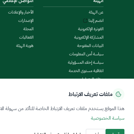
الهيئة
التواصل الإعلامي
عن الهيئة
الأخبار والإعلانات
انضم إلينا
الإصدارات
الفوترة الإلكترونية
المجلة
المشاركة الإلكترونية
الفعاليات
البيانات المفتوحة
هوية الهيئة
سياسة أمن المعلومات
سياسة إخلاء المسؤولية
اتفاقية مستوى الخدمة
ميثاق المتعاملين
ملفات تعريف الارتباط
سياسة الخصوصية
شروط الاستخدام
خريطة الموقع
هذا الموقع يستخدم ملفات تعريف الارتباط الخاصة للتأكد من سهولة الا
سياسة الخصوصية
جميع الحقوق محفوظة 2026 © ZATCA.GOV.SA
تم تطويره وصيانته بواسطة هيئة الزكاة والضريبة والجمارك