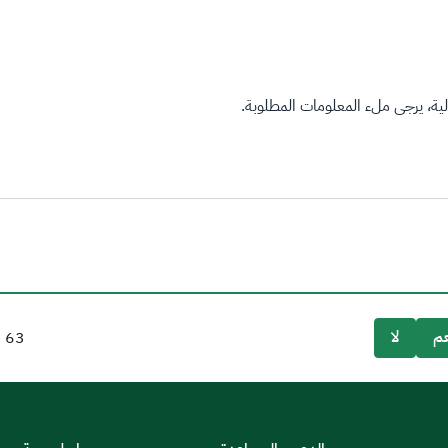
ة، يرجى ملء المعلومات المطلوبة.
م
لا
63
م