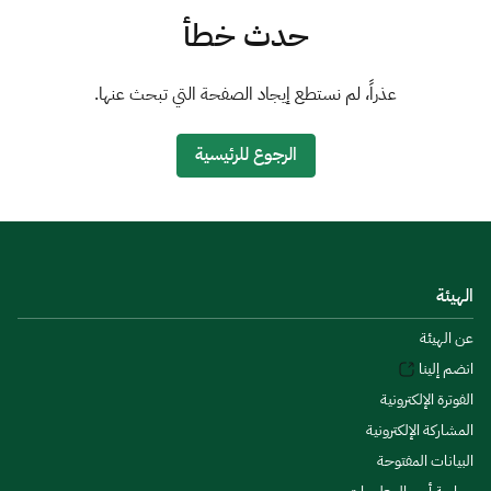
الزكاة
الجمارك
ضريبة القيمة المضافة
حدث خطأ
الإقرار الضريبي
التصرفات العقارية
عذراً، لم نستطع إيجاد الصفحة التي تبحث عنها.
الرجوع للرئيسية
الهيئة
عن الهيئة
انضم إلينا
الفوترة الإلكترونية
المشاركة الإلكترونية
البيانات المفتوحة