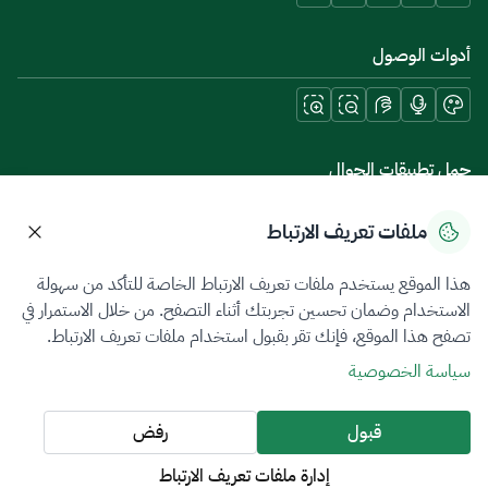
أدوات الوصول
حمل تطبيقات الجوال
ملفات تعريف الارتباط
هذا الموقع يستخدم ملفات تعريف الارتباط الخاصة للتأكد من سهولة
سياسة الخصوصية
شروط الاستخدام
خريطة الموقع
الاستخدام وضمان تحسين تجربتك أثناء التصفح. من خلال الاستمرار في
تصفح هذا الموقع، فإنك تقر بقبول استخدام ملفات تعريف الارتباط.
جميع الحقوق محفوظة 2026 © ZATCA.GOV.SA
سياسة الخصوصية
تم تطويره وصيانته بواسطة هيئة الزكاة والضريبة والجمارك
آخر تحديث للموقع في
08 أغسطس 2026 10:42 م
قبول
رفض
إدارة ملفات تعريف الارتباط