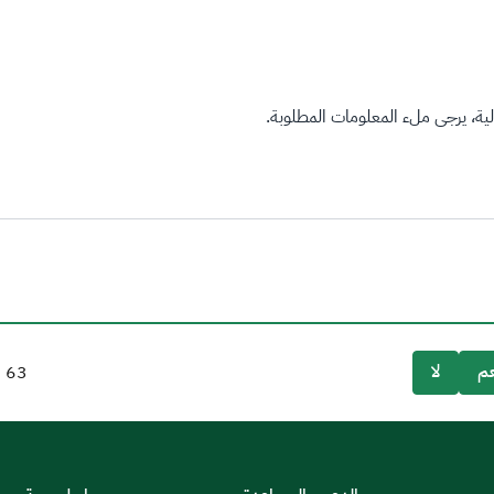
ة، يرجى ملء المعلومات المطلوبة.
م
لا
63
م