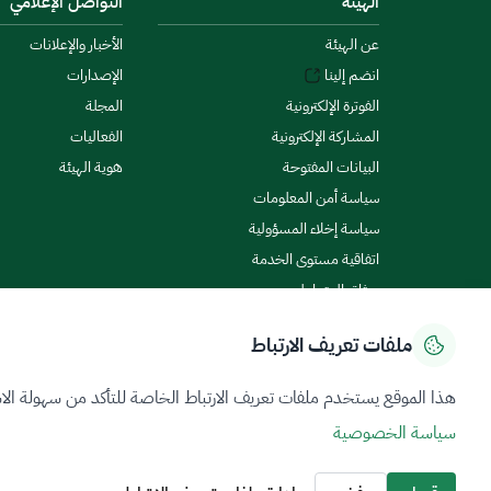
الهيئة
التواصل الإعلامي
عن الهيئة
الأخبار والإعلانات
انضم إلينا
الإصدارات
الفوترة الإلكترونية
المجلة
المشاركة الإلكترونية
الفعاليات
البيانات المفتوحة
هوية الهيئة
سياسة أمن المعلومات
سياسة إخلاء المسؤولية
اتفاقية مستوى الخدمة
ميثاق المتعاملين
ملفات تعريف الارتباط
سياسة الخصوصية
شروط الاستخدام
خريطة الموقع
هذا الموقع يستخدم ملفات تعريف الارتباط الخاصة للتأكد من سهولة الا
سياسة الخصوصية
جميع الحقوق محفوظة 2026 © ZATCA.GOV.SA
تم تطويره وصيانته بواسطة هيئة الزكاة والضريبة والجمارك