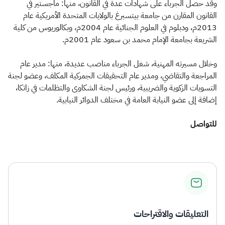
الزكاة
الجمارك
ضريبة القيمة المضافة
وقد حصل الجرباء على شهادات عدة في القانون، منها: ماجستير في
القانون المقارن من جامعة بيتسبرغ بالولايات المتحدة الأمريكية عام
الإقرار الضريبي
التصرفات العقارية
2013م، ودبلوم في العلوم الجنائية عام 2004م، وبكالوريوس من كلية
الشريعة بجامعة الإمام محمد بن سعود عام 2001م.
وخلال مسيرته المهنية، شغل الجرباء مناصب عديدة، منها: مدير عام
المراجعة والتقاضي، ومدير عام التحقيقات الجمركية المكلف، وعضو لجنة
التسويات الزكوية والضريبية، ورئيس لجنة الشكاوى والتظلمات في زاتكا،
إضافة إلى عضو النيابة العامة في مختلف الدوائر النيابية.
للتوا​صل
التعليقات والاقتراحات