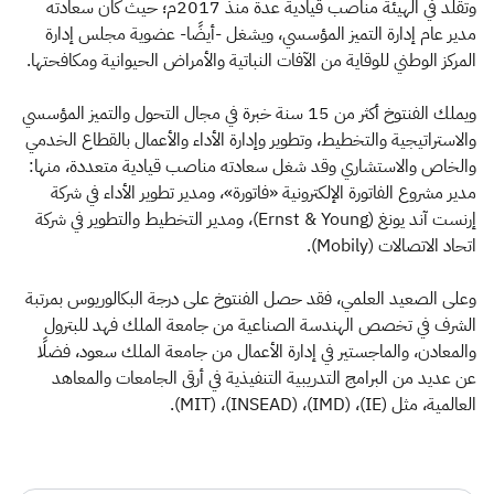
الزكاة
الجمارك
ضريبة القيمة المضافة
وتقلد في الهيئة مناصب قيادية عدة منذ 2017م؛ حيث كان سعادته
مدير عام إدارة التميز المؤسسي، ويشغل -أيضًا- عضوية مجلس إدارة
الإقرار الضريبي
التصرفات العقارية
المركز الوطني للوقاية من الآفات النباتية والأمراض الحيوانية ومكافحتها.
ويملك الفنتوخ أكثر من 15 سنة خبرة في مجال التحول والتميز المؤسسي
والاستراتيجية والتخطيط، وتطوير وإدارة الأداء والأعمال بالقطاع الخدمي
والخاص والاستشاري وقد شغل سعادته مناصب قيادية متعددة، منها:
مدير مشروع الفاتورة الإلكترونية «فاتورة»، ومدير تطوير الأداء في شركة
إرنست آند يونغ (Ernst & Young)، ومدير التخطيط والتطوير في شركة
اتحاد الاتصالات (Mobily).
وعلى الصعيد العلمي، فقد حصل الفنتوخ على درجة البكالوريوس بمرتبة
الشرف في تخصص الهندسة الصناعية من جامعة الملك فهد للبترول
والمعادن، والماجستير في إدارة الأعمال من جامعة الملك سعود، فضلًا
عن عديد من البرامج التدريبية التنفيذية في أرقى الجامعات والمعاهد
العالمية، مثل (IE)، (IMD)، (INSEAD)، (MIT).