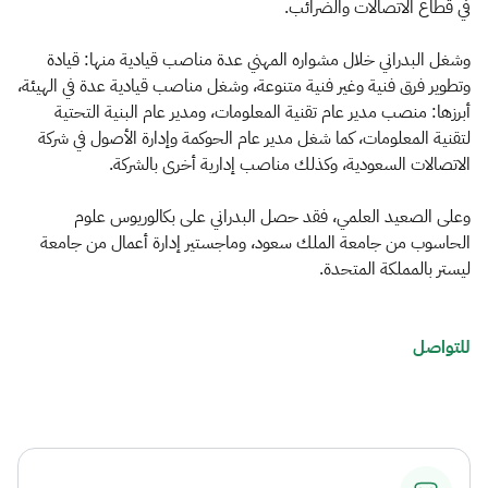
الزكاة
الجمارك
ضريبة القيمة المضافة
في قطاع الاتصالات والضرائب.
الإقرار الضريبي
التصرفات العقارية
وشغل البدراني خلال مشواره المهني عدة مناصب قيادية منها: قيادة
وتطوير فرق فنية وغير فنية متنوعة، وشغل مناصب قيادية عدة في الهيئة،
أبرزها: منصب مدير عام تقنية المعلومات، ومدير عام البنية التحتية
لتقنية المعلومات، كما شغل مدير عام الحوكمة وإدارة الأصول في شركة
الاتصالات السعودية، وكذلك مناصب إدارية أخرى بالشركة.
وعلى الصعيد العلمي، فقد حصل البدراني على بكالوريوس علوم
الحاسوب من جامعة الملك سعود، وماجستير إدارة أعمال من جامعة
ليستر بالمملكة المتحدة.
للتواصل​