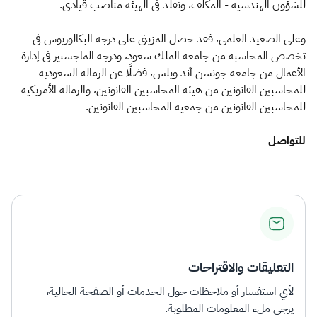
الزكاة
الجمارك
ضريبة القيمة المضافة
للشؤون الهندسية - المكلف، وتقلد في الهيئة مناصب قيادي.
الإقرار الضريبي
التصرفات العقارية
وعلى الصعيد العلمي، فقد حصل المزيني على درجة البكالوريوس في
تخصص المحاسبة من جامعة الملك سعود، ودرجة الماجستير في إدارة
الأعمال من جامعة جونسن آند ويلس، فضلًا عن الزمالة السعودية
للمحاسبين القانونين من هيئة المحاسبين القانونين، والزمالة الأمريكية
للمحاسبين القانونين من جمعية المحاسبين القانونين.​
للتواصل
التعليقات والاقتراحات
لأي استفسار أو ملاحظات حول الخدمات أو الصفحة الحالية،
يرجى ملء المعلومات المطلوبة.