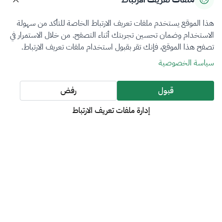
معجم الزكاة والضريبة والجمارك
إمكانية الوصول
هذا الموقع يستخدم ملفات تعريف الارتباط الخاصة للتأكد من سهولة
الاستخدام وضمان تحسين تجربتك أثناء التصفح. من خلال الاستمرار في
تصفح هذا الموقع، فإنك تقر بقبول استخدام ملفات تعريف الارتباط.
روابط مهمة
سياسة الخصوصية
بوابة البيانات المفتوحة
المنصة الوطنية
قبول
رفض
منصة تفاعل
إدارة ملفات تعريف الارتباط
منصة الاستشارات العامة
منصة الخدمات المالية (اعتماد)
هيئة الخبراء بمجلس الوزراء
الإبلاغ عن فساد (نزاهة)
وسائل التواصل الاجتماعي