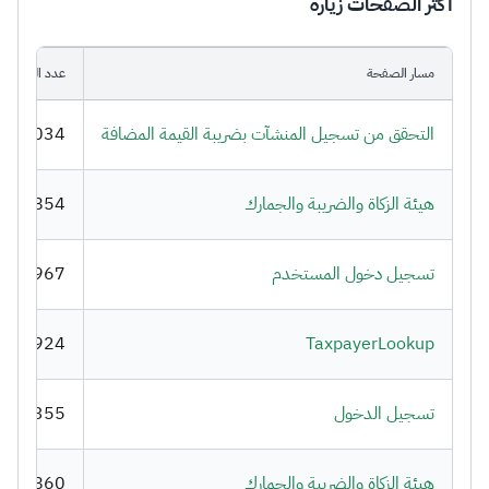
أكثر الصفحات زيارة
مسار الصفحة
عدد الزيارات
التحقق من تسجيل المنشآت بضريبة القيمة المضافة‎
620,034
هيئة الزكاة والضريبة والجمارك
255,854
تسجيل دخول المستخدم
440,967
743,924
TaxpayerLookup
تسجيل الدخول
655,355
هيئة الزكاة والضريبة والجمارك
806,860