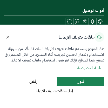
أدوات الوصول
حمل تطبيقات الجوال
ملفات تعريف الارتباط
هذا الموقع يستخدم ملفات تعريف الارتباط الخاصة للتأكد من سهولة
الاستخدام وضمان تحسين تجربتك أثناء التصفح. من خلال الاستمرار في
تصفح هذا الموقع، فإنك تقر بقبول استخدام ملفات تعريف الارتباط.
سياسة الخصوصية
شروط الاستخدام
خريطة الموقع
سياسة الخصوصية
جميع الحقوق محفوظة 2026 © ZATCA.GOV.SA
قبول
رفض
تم تطويره وصيانته بواسطة هيئة الزكاة والضريبة والجمارك
إدارة ملفات تعريف الارتباط
آخر تحديث للموقع في
07 أغسطس 2026 09:02 م