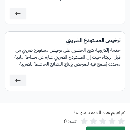
ومشروبات الطاقة والمشروبات المحلَّاة، وأجهزة وأدوات التدخين
الإلكترونية وما يماثلها، والسوائل المستخدمة في تلك الأجهزة
الإلكترونية وما يماثلها، والتبغ ومشتقاته.
ترخيص المستودع الضريبي
خدمة إلكترونية تتيح الحصول على ترخيص مستودع ضريبي من
قبل الهيئة، حيث إن المستودع الضريبي عبارة عن مساحة مادية
محددة يُسمح فيه للمرخص بإنتاج البضائع الخاضعة للضريبة
الانتقائية أو تخزينها أو تلقيها أو حيازتها أو استلامها أو إرسالها في
وضع تعليق ضريبي في سياق ممارسة عمله.
تم تقييم هذه الخدمة بمتوسط
)
(
تقييم: