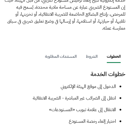
الزكاة
الجمارك
ضريبة القيمة المضافة
خدمة إلكترونية تتيح إلغاء ترخيص مستودع ضريبي، من قبل الهيئة، حيث
إن المستودع الضريبي عبارة عن مساحة مادية محددة، يُسمح فيه
الإقرار الضريبي
التصرفات العقارية
للمرخص، بإنتاج البضائع الخاضعة للضريبة الانتقائية، أو تخزينها، أو
تلقيها، أو حيازتها، أو استلامها، أو إرسالها في وضع تعليق ضريبي في سياق
ممارسة عمله.
الخطوات
الشروط
المستندات المطلوبة
خطوات الخدمة
​الدخول إلى موقع الهيئة الإلكتروني
انتقل إلى الضرائب غير المباشرة - الضريبة الانتقائية
الانتقال إلى علامة تبويب «المستودعات»​
اختيار إلغاء رخصة المستودع