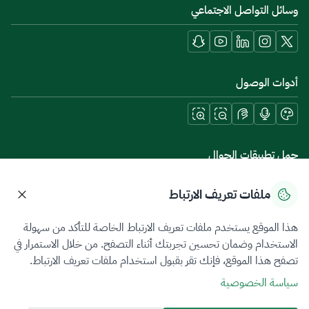
وسائل التواصل الاجتماعي
أدوات الوصول
حمل تطبيقات الجوال
ملفات تعريف الارتباط
هذا الموقع يستخدم ملفات تعريف الارتباط الخاصة للتأكد من سهولة
سياسة الخصوصية
شروط الاستخدام
خريطة الموقع
الاستخدام وضمان تحسين تجربتك أثناء التصفح. من خلال الاستمرار في
تصفح هذا الموقع، فإنك تقر بقبول استخدام ملفات تعريف الارتباط.
جميع الحقوق محفوظة 2026 © ZATCA.GOV.SA
سياسة الخصوصية
تم تطويره وصيانته بواسطة هيئة الزكاة والضريبة والجمارك