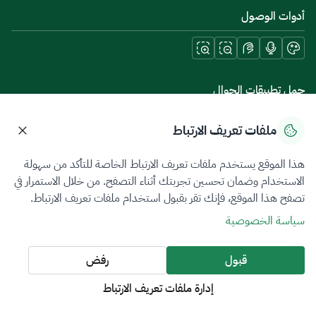
أدوات الوصول
حمل تطبيقات الجوال
ملفات تعريف الارتباط
هذا الموقع يستخدم ملفات تعريف الارتباط الخاصة للتأكد من سهولة
سياسة الخصوصية
شروط الاستخدام
خريطة الموقع
الاستخدام وضمان تحسين تجربتك أثناء التصفح. من خلال الاستمرار في
تصفح هذا الموقع، فإنك تقر بقبول استخدام ملفات تعريف الارتباط.
جميع الحقوق محفوظة 2026 © ZATCA.GOV.SA
سياسة الخصوصية
تم تطويره وصيانته بواسطة هيئة الزكاة والضريبة والجمارك
آخر تحديث للموقع في
08 أغسطس 2026 09:37 ص
قبول
رفض
إدارة ملفات تعريف الارتباط