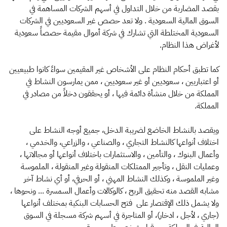
الزكاة
الجمارك
ضريبة القيمة المضافة
بقصد المضاربة من خلال التداول في أسهم الشركات المساهمة في
الإقرار الضريبي
التصرفات العقارية
السوق المالية السعودية . ‏ولا تعد حصص غير السعوديين في الشركات
السعودية المختلطة التي تشارك في شركة أموال ‏مقيمة حصصاً سعودية
لأغراض هذا النظام.
كما تطبق أحكام النظام على الأشخاص غير المقيمين سواءً كانوا طبيعيين
أو اعتباريين ، سعوديين ‏أو غير سعوديين ، ممن يمارسون النشاط في
المملكة من خلال منشأة دائمة فيها ، أو يحققون ‏دخلاً من مصادر في
المملكة.‏
ويقصد بالنشاط الخاضع لضريبة الدخل، جميع أوجه النشاط على
اختلاف أنواعها كالنشاط ‏التجاري ، والصناعي ، والزراعي، والخدمي ،
وأعمال البنوك ، والتأمين ، والاستثمارات باختلاف ‏أنواعها أو مجالاتها ،
وعمليات النقل ، وتأجير الممتلكات المنقولة وغير المنقولة ، الملموسة
وغير ‏الملموسة ، وكذلك النشاط المهني ، أو الحرفي، أو أي نشاط آخر
مشابه القصد منه تحقيق الربح ، ‏كالوكالات وأعمال السمسرة ... ونحوها ،
ولا يشمل ذلك الإقتصار على فتح الحسابات البنكية ‏بمختلف أنواعها
(جاري ، لأجل ، ادخار)، أو المتاجرة في أسهم شركة مسجلة في السوق