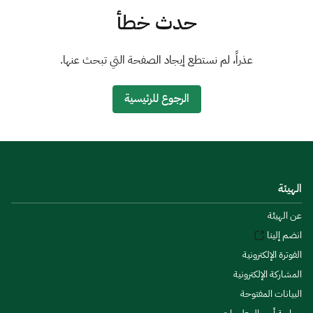
الزكاة
الجمارك
ضريبة القيمة المضافة
حدث خطأ
الإقرار الضريبي
التصرفات العقارية
عذراً، لم نستطع إيجاد الصفحة التي تبحث عنها.
الرجوع للرئيسية
الهيئة
عن الهيئة
انضم إلينا
الفوترة الإلكترونية
المشاركة الإلكترونية
البيانات المفتوحة