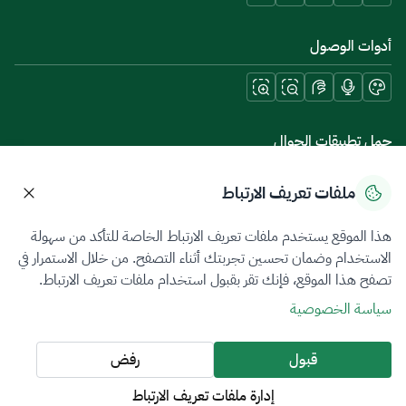
أدوات الوصول
حمل تطبيقات الجوال
ملفات تعريف الارتباط
هذا الموقع يستخدم ملفات تعريف الارتباط الخاصة للتأكد من سهولة
سياسة الخصوصية
شروط الاستخدام
خريطة الموقع
الاستخدام وضمان تحسين تجربتك أثناء التصفح. من خلال الاستمرار في
تصفح هذا الموقع، فإنك تقر بقبول استخدام ملفات تعريف الارتباط.
جميع الحقوق محفوظة 2026 © ZATCA.GOV.SA
سياسة الخصوصية
تم تطويره وصيانته بواسطة هيئة الزكاة والضريبة والجمارك
آخر تحديث للموقع في
07 أغسطس 2026 08:14 ص
قبول
رفض
إدارة ملفات تعريف الارتباط