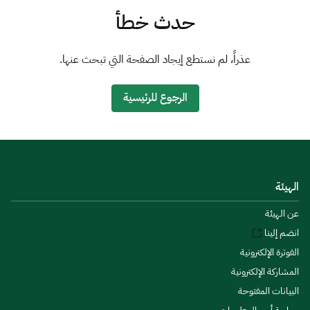
الزكاة
الجمارك
ضريبة القيمة المضافة
حدث خطأ
الإقرار الضريبي
التصرفات العقارية
عذراً، لم نستطع إيجاد الصفحة التي تبحث عنها.
الرجوع للرئيسية
الهيئة
عن الهيئة
انضم إلينا
الفوترة الإلكترونية
المشاركة الإلكترونية
البيانات المفتوحة