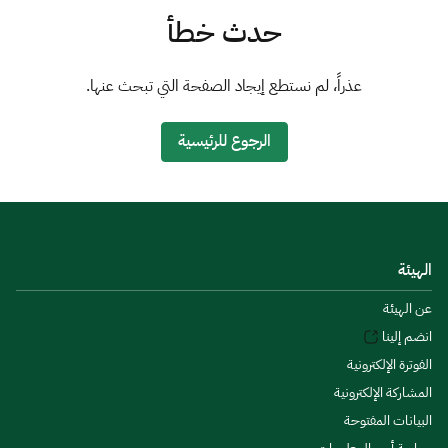
الزكاة
الجمارك
ضريبة القيمة المضافة
حدث خطأ
الإقرار الضريبي
التصرفات العقارية
عذراً، لم نستطع إيجاد الصفحة التي تبحث عنها.
الرجوع للرئيسية
الهيئة
عن الهيئة
انضم إلينا
الفوترة الإلكترونية
المشاركة الإلكترونية
البيانات المفتوحة