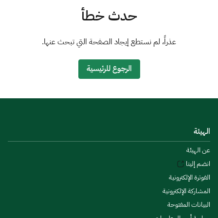
الزكاة
الجمارك
ضريبة القيمة المضافة
حدث خطأ
الإقرار الضريبي
التصرفات العقارية
عذراً، لم نستطع إيجاد الصفحة التي تبحث عنها.
الرجوع للرئيسية
الهيئة
عن الهيئة
انضم إلينا
الفوترة الإلكترونية
المشاركة الإلكترونية
البيانات المفتوحة