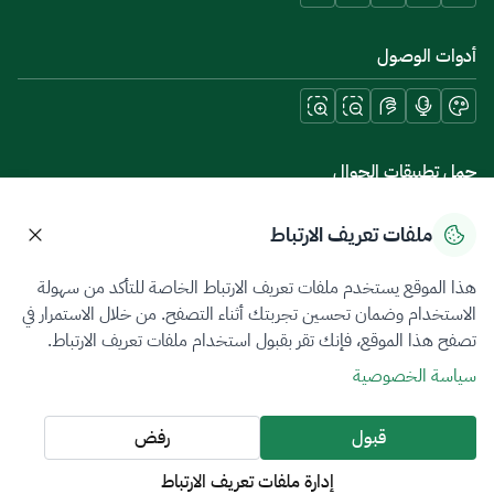
أدوات الوصول
حمل تطبيقات الجوال
ملفات تعريف الارتباط
هذا الموقع يستخدم ملفات تعريف الارتباط الخاصة للتأكد من سهولة
سياسة الخصوصية
شروط الاستخدام
خريطة الموقع
الاستخدام وضمان تحسين تجربتك أثناء التصفح. من خلال الاستمرار في
تصفح هذا الموقع، فإنك تقر بقبول استخدام ملفات تعريف الارتباط.
جميع الحقوق محفوظة 2026 © ZATCA.GOV.SA
سياسة الخصوصية
تم تطويره وصيانته بواسطة هيئة الزكاة والضريبة والجمارك
آخر تحديث للموقع في
07 أغسطس 2026 08:14 ص
قبول
رفض
إدارة ملفات تعريف الارتباط