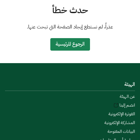
الزكاة
الجمارك
ضريبة القيمة المضافة
حدث خطأ
الإقرار الضريبي
التصرفات العقارية
عذراً، لم نستطع إيجاد الصفحة التي تبحث عنها.
الرجوع للرئيسية
الهيئة
عن الهيئة
انضم إلينا
الفوترة الإلكترونية
المشاركة الإلكترونية
البيانات المفتوحة