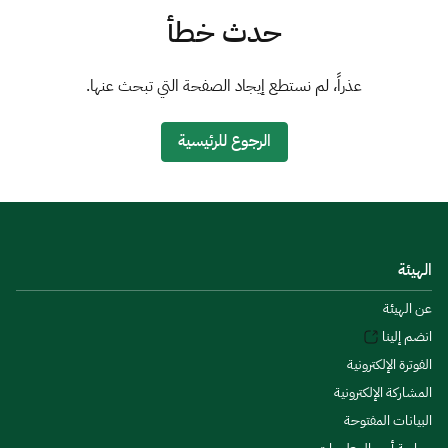
الزكاة
الجمارك
ضريبة القيمة المضافة
حدث خطأ
الإقرار الضريبي
التصرفات العقارية
عذراً، لم نستطع إيجاد الصفحة التي تبحث عنها.
الرجوع للرئيسية
الهيئة
عن الهيئة
انضم إلينا
الفوترة الإلكترونية
المشاركة الإلكترونية
البيانات المفتوحة