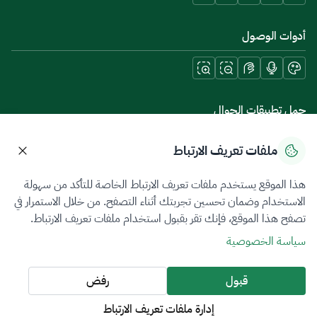
أدوات الوصول
حمل تطبيقات الجوال
ملفات تعريف الارتباط
هذا الموقع يستخدم ملفات تعريف الارتباط الخاصة للتأكد من سهولة
سياسة الخصوصية
شروط الاستخدام
خريطة الموقع
الاستخدام وضمان تحسين تجربتك أثناء التصفح. من خلال الاستمرار في
تصفح هذا الموقع، فإنك تقر بقبول استخدام ملفات تعريف الارتباط.
جميع الحقوق محفوظة 2026 © ZATCA.GOV.SA
سياسة الخصوصية
تم تطويره وصيانته بواسطة هيئة الزكاة والضريبة والجمارك
آخر تحديث للموقع في
07 أغسطس 2026 08:14 ص
قبول
رفض
إدارة ملفات تعريف الارتباط