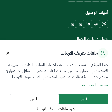
أدوات الوصول
حمل تطبيقات الجوال
ملفات تعريف الارتباط
هذا الموقع يستخدم ملفات تعريف الارتباط الخاصة للتأكد من سهولة
سياسة الخصوصية
شروط الاستخدام
خريطة الموقع
الاستخدام وضمان تحسين تجربتك أثناء التصفح. من خلال الاستمرار في
تصفح هذا الموقع، فإنك تقر بقبول استخدام ملفات تعريف الارتباط.
جميع الحقوق محفوظة 2026 © ZATCA.GOV.SA
سياسة الخصوصية
تم تطويره وصيانته بواسطة هيئة الزكاة والضريبة والجمارك
آخر تحديث للموقع في
06 أغسطس 2026 10:09 م
قبول
رفض
إدارة ملفات تعريف الارتباط