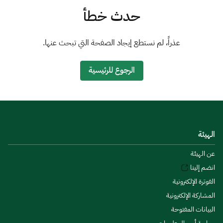
الزكاة
الجمارك
ضريبة القيمة المضافة
حدث خطأ
الإقرار الضريبي
التصرفات العقارية
عذراً، لم نستطع إيجاد الصفحة التي تبحث عنها.
الرجوع للرئيسية
الهيئة
عن الهيئة
انضم إلينا
الفوترة الإلكترونية
المشاركة الإلكترونية
البيانات المفتوحة