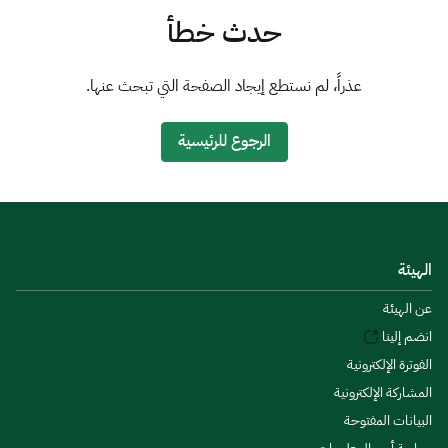
الزكاة
الجمارك
ضريبة القيمة المضافة
حدث خطأ
الإقرار الضريبي
التصرفات العقارية
عذراً، لم نستطع إيجاد الصفحة التي تبحث عنها.
الرجوع للرئيسية
الهيئة
عن الهيئة
انضم إلينا
الفوترة الإلكترونية
المشاركة الإلكترونية
البيانات المفتوحة