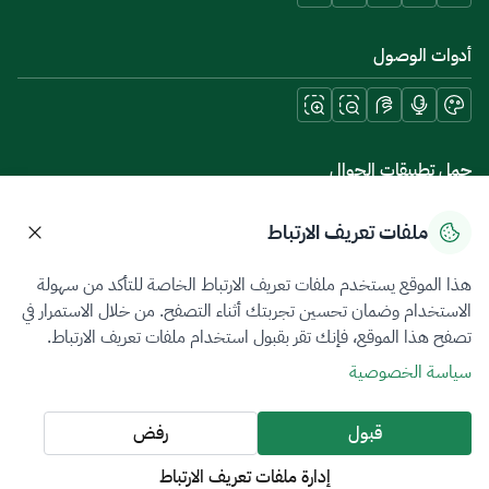
أدوات الوصول
حمل تطبيقات الجوال
ملفات تعريف الارتباط
هذا الموقع يستخدم ملفات تعريف الارتباط الخاصة للتأكد من سهولة
سياسة الخصوصية
شروط الاستخدام
خريطة الموقع
الاستخدام وضمان تحسين تجربتك أثناء التصفح. من خلال الاستمرار في
تصفح هذا الموقع، فإنك تقر بقبول استخدام ملفات تعريف الارتباط.
جميع الحقوق محفوظة 2026 © ZATCA.GOV.SA
سياسة الخصوصية
تم تطويره وصيانته بواسطة هيئة الزكاة والضريبة والجمارك
آخر تحديث للموقع في
06 أغسطس 2026 10:09 م
قبول
رفض
إدارة ملفات تعريف الارتباط