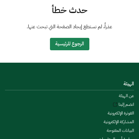
الزكاة
الجمارك
ضريبة القيمة المضافة
حدث خطأ
الإقرار الضريبي
التصرفات العقارية
عذراً، لم نستطع إيجاد الصفحة التي تبحث عنها.
الرجوع للرئيسية
الهيئة
عن الهيئة
انضم إلينا
الفوترة الإلكترونية
المشاركة الإلكترونية
البيانات المفتوحة