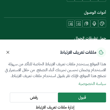
أدوات الوصول
حمل تطبيقات الجوال
ملفات تعريف الارتباط
هذا الموقع يستخدم ملفات تعريف الارتباط الخاصة للتأكد من سهولة
سياسة الخصوصية
شروط الاستخدام
خريطة الموقع
الاستخدام وضمان تحسين تجربتك أثناء التصفح. من خلال الاستمرار في
تصفح هذا الموقع، فإنك تقر بقبول استخدام ملفات تعريف الارتباط.
جميع الحقوق محفوظة 2026 © ZATCA.GOV.SA
سياسة الخصوصية
تم تطويره وصيانته بواسطة هيئة الزكاة والضريبة والجمارك
آخر تحديث للموقع في
08 أغسطس 2026 06:58 ص
قبول
رفض
إدارة ملفات تعريف الارتباط