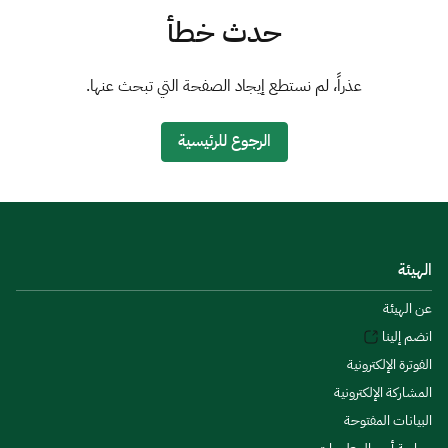
الزكاة
الجمارك
ضريبة القيمة المضافة
حدث خطأ
الإقرار الضريبي
التصرفات العقارية
عذراً، لم نستطع إيجاد الصفحة التي تبحث عنها.
الرجوع للرئيسية
الهيئة
عن الهيئة
انضم إلينا
الفوترة الإلكترونية
المشاركة الإلكترونية
البيانات المفتوحة