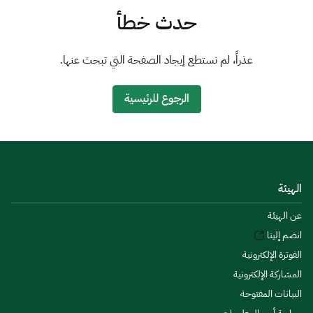
الزكاة
الجمارك
ضريبة القيمة المضافة
حدث خطأ
الإقرار الضريبي
التصرفات العقارية
عذراً، لم نستطع إيجاد الصفحة التي تبحث عنها.
الرجوع للرئيسية
الهيئة
عن الهيئة
انضم إلينا
الفوترة الإلكترونية
المشاركة الإلكترونية
البيانات المفتوحة