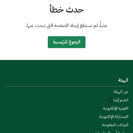
الزكاة
الجمارك
ضريبة القيمة المضافة
حدث خطأ
الإقرار الضريبي
التصرفات العقارية
عذراً، لم نستطع إيجاد الصفحة التي تبحث عنها.
الرجوع للرئيسية
الهيئة
عن الهيئة
انضم إلينا
الفوترة الإلكترونية
المشاركة الإلكترونية
البيانات المفتوحة