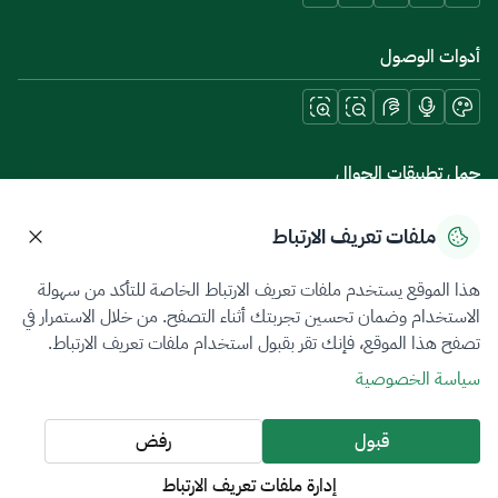
أدوات الوصول
حمل تطبيقات الجوال
ملفات تعريف الارتباط
هذا الموقع يستخدم ملفات تعريف الارتباط الخاصة للتأكد من سهولة
سياسة الخصوصية
شروط الاستخدام
خريطة الموقع
الاستخدام وضمان تحسين تجربتك أثناء التصفح. من خلال الاستمرار في
تصفح هذا الموقع، فإنك تقر بقبول استخدام ملفات تعريف الارتباط.
جميع الحقوق محفوظة 2026 © ZATCA.GOV.SA
سياسة الخصوصية
تم تطويره وصيانته بواسطة هيئة الزكاة والضريبة والجمارك
آخر تحديث للموقع في
08 أغسطس 2026 06:58 ص
قبول
رفض
إدارة ملفات تعريف الارتباط