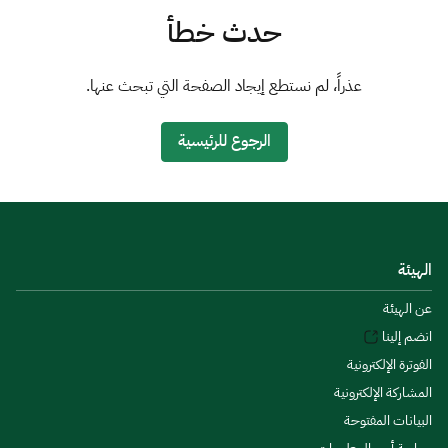
الزكاة
الجمارك
ضريبة القيمة المضافة
حدث خطأ
الإقرار الضريبي
التصرفات العقارية
عذراً، لم نستطع إيجاد الصفحة التي تبحث عنها.
الرجوع للرئيسية
الهيئة
عن الهيئة
انضم إلينا
الفوترة الإلكترونية
المشاركة الإلكترونية
البيانات المفتوحة