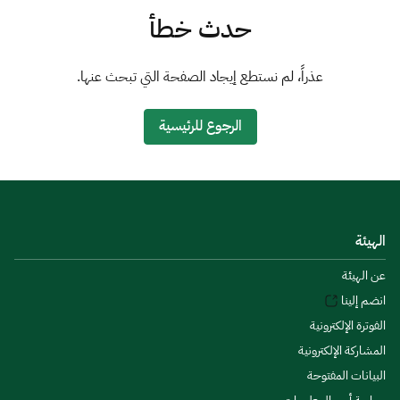
الزكاة
الجمارك
ضريبة القيمة المضافة
حدث خطأ
الإقرار الضريبي
التصرفات العقارية
عذراً، لم نستطع إيجاد الصفحة التي تبحث عنها.
الرجوع للرئيسية
الهيئة
عن الهيئة
انضم إلينا
الفوترة الإلكترونية
المشاركة الإلكترونية
البيانات المفتوحة