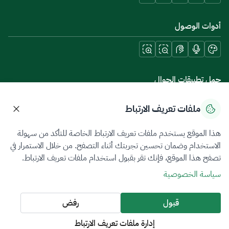
أدوات الوصول
حمل تطبيقات الجوال
ملفات تعريف الارتباط
هذا الموقع يستخدم ملفات تعريف الارتباط الخاصة للتأكد من سهولة
سياسة الخصوصية
شروط الاستخدام
خريطة الموقع
الاستخدام وضمان تحسين تجربتك أثناء التصفح. من خلال الاستمرار في
تصفح هذا الموقع، فإنك تقر بقبول استخدام ملفات تعريف الارتباط.
جميع الحقوق محفوظة 2026 © ZATCA.GOV.SA
سياسة الخصوصية
تم تطويره وصيانته بواسطة هيئة الزكاة والضريبة والجمارك
آخر تحديث للموقع في
08 أغسطس 2026 06:58 ص
قبول
رفض
إدارة ملفات تعريف الارتباط