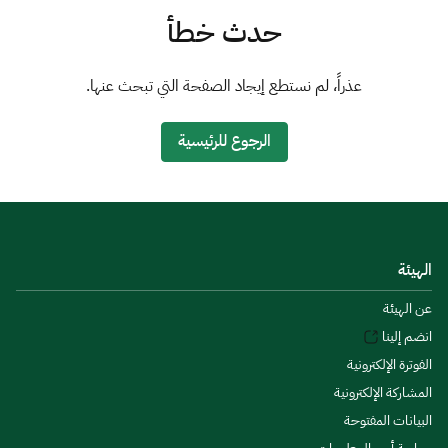
الزكاة
الجمارك
ضريبة القيمة المضافة
حدث خطأ
الإقرار الضريبي
التصرفات العقارية
عذراً، لم نستطع إيجاد الصفحة التي تبحث عنها.
الرجوع للرئيسية
الهيئة
عن الهيئة
انضم إلينا
الفوترة الإلكترونية
المشاركة الإلكترونية
البيانات المفتوحة