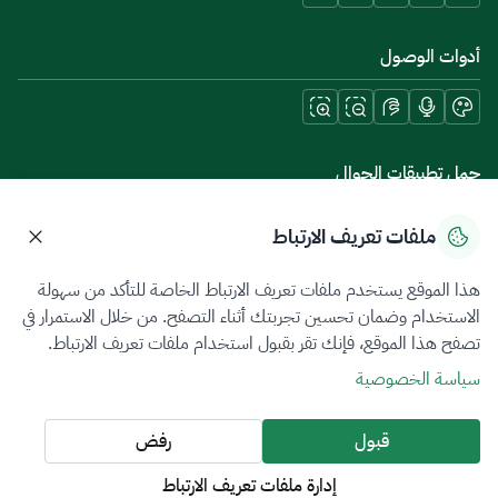
أدوات الوصول
حمل تطبيقات الجوال
ملفات تعريف الارتباط
هذا الموقع يستخدم ملفات تعريف الارتباط الخاصة للتأكد من سهولة
سياسة الخصوصية
شروط الاستخدام
خريطة الموقع
الاستخدام وضمان تحسين تجربتك أثناء التصفح. من خلال الاستمرار في
تصفح هذا الموقع، فإنك تقر بقبول استخدام ملفات تعريف الارتباط.
جميع الحقوق محفوظة 2026 © ZATCA.GOV.SA
سياسة الخصوصية
تم تطويره وصيانته بواسطة هيئة الزكاة والضريبة والجمارك
آخر تحديث للموقع في
06 أغسطس 2026 10:09 م
قبول
رفض
إدارة ملفات تعريف الارتباط