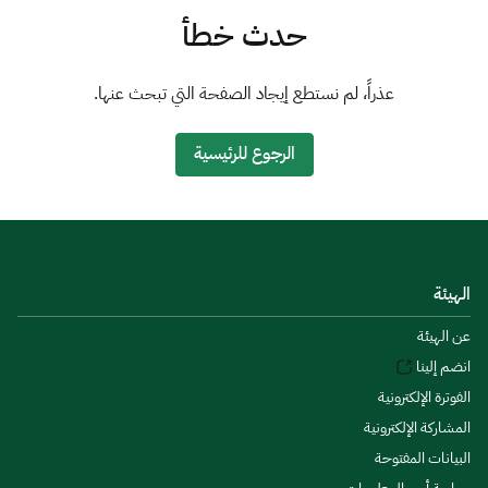
الزكاة
الجمارك
ضريبة القيمة المضافة
حدث خطأ
الإقرار الضريبي
التصرفات العقارية
عذراً، لم نستطع إيجاد الصفحة التي تبحث عنها.
الرجوع للرئيسية
الهيئة
عن الهيئة
انضم إلينا
الفوترة الإلكترونية
المشاركة الإلكترونية
البيانات المفتوحة