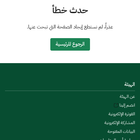
الزكاة
الجمارك
ضريبة القيمة المضافة
حدث خطأ
الإقرار الضريبي
التصرفات العقارية
عذراً، لم نستطع إيجاد الصفحة التي تبحث عنها.
الرجوع للرئيسية
الهيئة
عن الهيئة
انضم إلينا
الفوترة الإلكترونية
المشاركة الإلكترونية
البيانات المفتوحة