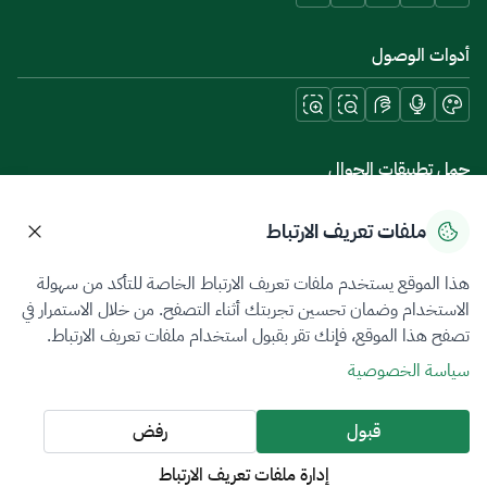
أدوات الوصول
حمل تطبيقات الجوال
ملفات تعريف الارتباط
هذا الموقع يستخدم ملفات تعريف الارتباط الخاصة للتأكد من سهولة
سياسة الخصوصية
شروط الاستخدام
خريطة الموقع
الاستخدام وضمان تحسين تجربتك أثناء التصفح. من خلال الاستمرار في
تصفح هذا الموقع، فإنك تقر بقبول استخدام ملفات تعريف الارتباط.
جميع الحقوق محفوظة 2026 © ZATCA.GOV.SA
سياسة الخصوصية
تم تطويره وصيانته بواسطة هيئة الزكاة والضريبة والجمارك
آخر تحديث للموقع في
08 أغسطس 2026 06:58 ص
قبول
رفض
إدارة ملفات تعريف الارتباط