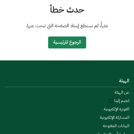
الزكاة
الجمارك
ضريبة القيمة المضافة
حدث خطأ
الإقرار الضريبي
التصرفات العقارية
عذراً، لم نستطع إيجاد الصفحة التي تبحث عنها.
الرجوع للرئيسية
الهيئة
عن الهيئة
انضم إلينا
الفوترة الإلكترونية
المشاركة الإلكترونية
البيانات المفتوحة