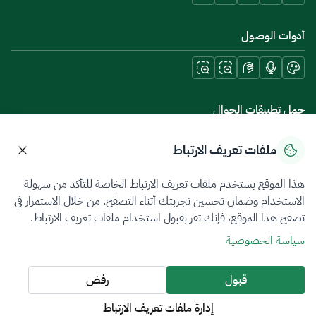
أدوات الوصول
حمل تطبيقات الجوال
ملفات تعريف الارتباط
هذا الموقع يستخدم ملفات تعريف الارتباط الخاصة للتأكد من سهولة
سياسة الخصوصية
شروط الاستخدام
خريطة الموقع
الاستخدام وضمان تحسين تجربتك أثناء التصفح. من خلال الاستمرار في
تصفح هذا الموقع، فإنك تقر بقبول استخدام ملفات تعريف الارتباط.
جميع الحقوق محفوظة 2026 © ZATCA.GOV.SA
سياسة الخصوصية
تم تطويره وصيانته بواسطة هيئة الزكاة والضريبة والجمارك
آخر تحديث للموقع في
06 أغسطس 2026 07:39 م
قبول
رفض
إدارة ملفات تعريف الارتباط