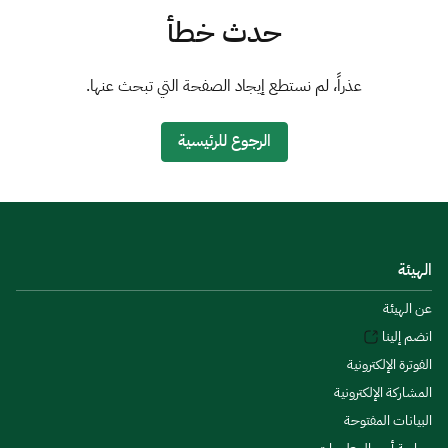
الزكاة
الجمارك
ضريبة القيمة المضافة
حدث خطأ
الإقرار الضريبي
التصرفات العقارية
عذراً، لم نستطع إيجاد الصفحة التي تبحث عنها.
الرجوع للرئيسية
الهيئة
عن الهيئة
انضم إلينا
الفوترة الإلكترونية
المشاركة الإلكترونية
البيانات المفتوحة