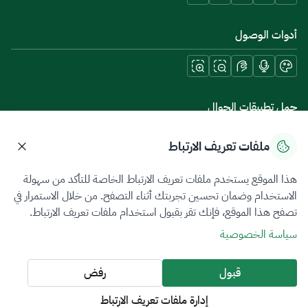
أدوات الوصول
حمل تطبيقات الجوال
ملفات تعريف الارتباط
هذا الموقع يستخدم ملفات تعريف الارتباط الخاصة للتأكد من سهولة
سياسة الخصوصية
شروط الاستخدام
خريطة الموقع
الاستخدام وضمان تحسين تجربتك أثناء التصفح. من خلال الاستمرار في
تصفح هذا الموقع، فإنك تقر بقبول استخدام ملفات تعريف الارتباط.
جميع الحقوق محفوظة 2026 © ZATCA.GOV.SA
سياسة الخصوصية
تم تطويره وصيانته بواسطة هيئة الزكاة والضريبة والجمارك
آخر تحديث للموقع في
06 أغسطس 2026 10:09 م
قبول
رفض
إدارة ملفات تعريف الارتباط