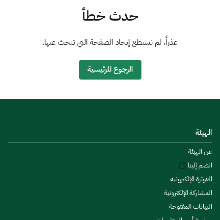
الزكاة
الجمارك
ضريبة القيمة المضافة
حدث خطأ
الإقرار الضريبي
التصرفات العقارية
عذراً، لم نستطع إيجاد الصفحة التي تبحث عنها.
الرجوع للرئيسية
الهيئة
عن الهيئة
انضم إلينا
الفوترة الإلكترونية
المشاركة الإلكترونية
البيانات المفتوحة